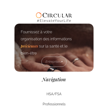
#ElevateYourLife
Fournissez à votre
organisation des informations
précieuses
sur la santé et le
bien-être
Entreprises
Entreprises
Navigation
HSA/FSA
HSA/FSA
Professionnels