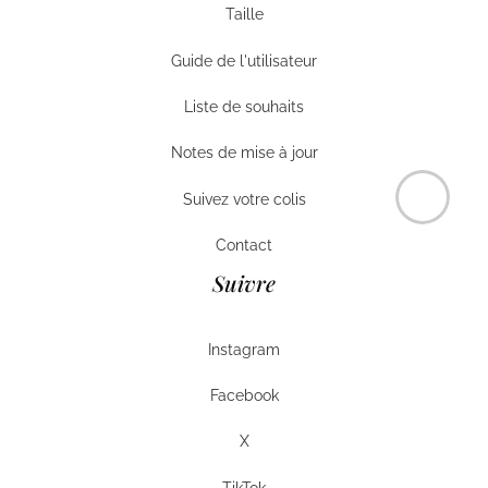
Taille
Taille
Guide de l'utilisateur
Guide de l'utilisateur
Liste de souhaits
Liste de souhaits
Notes de mise à jour
Notes de mise à jour
Suivez votre colis
Suivez votre colis
Contact
Contact
Suivre
Instagram
Instagram
Facebook
Facebook
X
X
TikTok