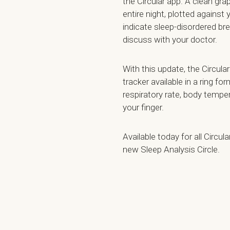
the Circular app. A clean gr
entire night, plotted agains
indicate sleep-disordered bre
discuss with your doctor.
With this update, the Circu
tracker available in a ring for
respiratory rate, body temp
your finger.
Available today for all Circu
new Sleep Analysis Circle.