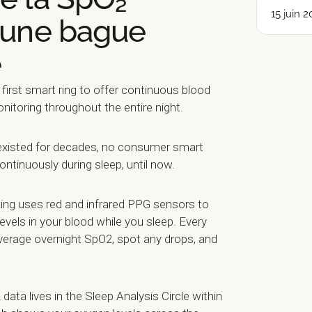
15 juin 2
à une bague
e
first smart ring to offer continuous blood
itoring throughout the entire night.
existed for decades, no consumer smart
ntinuously during sleep, until now.
Ring uses red and infrared PPG sensors to
vels in your blood while you sleep. Every
verage overnight SpO2, spot any drops, and
ata lives in the Sleep Analysis Circle within