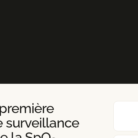
a première
e surveillance
e la SpO₂