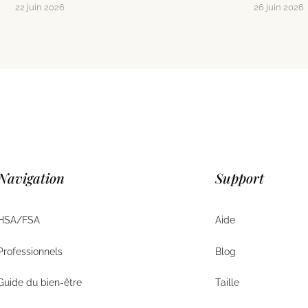
22 juin 2026
26 juin 2026
Navigation
Support
HSA/FSA
Aide
HSA/FSA
Aide
Professionnels
Blog
Entreprises
Aide
Guide du bien-être
Taille
Guide du bien-être
Taille