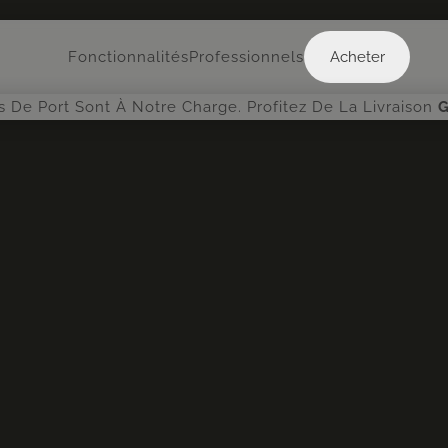
Acheter
Fonctionnalités
Professionnels
Acheter
is De Port Sont À Notre Charge. Profitez De La Livraison
G