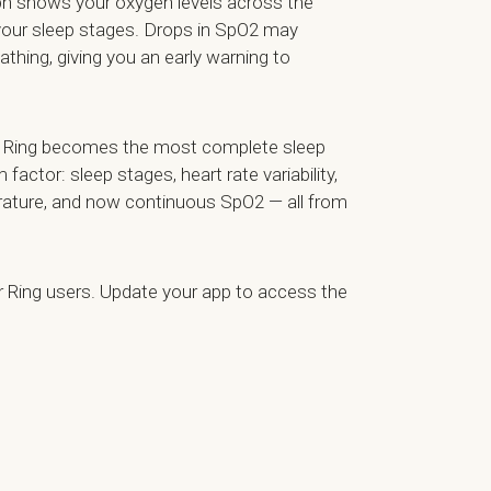
aph shows your oxygen levels across the
t your sleep stages. Drops in SpO2 may
athing, giving you an early warning to
lar Ring becomes the most complete sleep
m factor: sleep stages, heart rate variability,
erature, and now continuous SpO2 — all from
lar Ring users. Update your app to access the