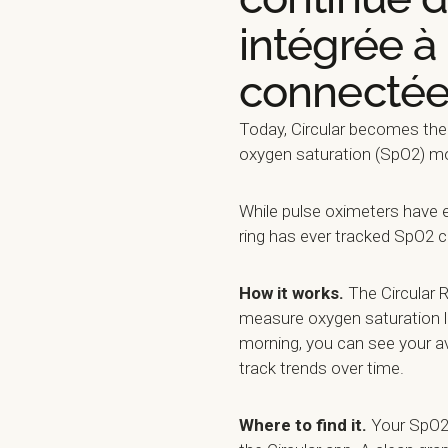
intégrée 
connecté
Today, Circular becomes the 
oxygen saturation (SpO2) mon
While pulse oximeters have 
ring has ever tracked SpO2 co
How it works.
The Circular 
measure oxygen saturation le
morning, you can see your a
track trends over time.
Where to find it.
Your SpO2 d