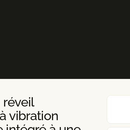
 réveil
 à vibration
e intégré à une