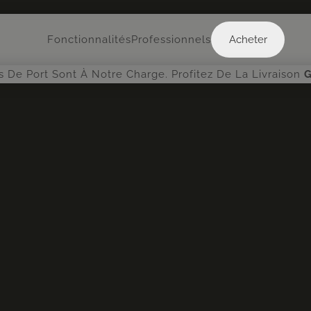
Acheter
Fonctionnalités
Professionnels
Acheter
is De Port Sont À Notre Charge. Profitez De La Livraison
G