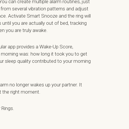
ou can create multiple alarm routines, just
 from several vibration patterns and adjust
nce. Activate Smart Snooze and the ring will
s until you are actually out of bed, tracking
 you are truly awake.
cular app provides a Wake-Up Score,
 morning was: how long it took you to get
ur sleep quality contributed to your morning
alarm no longer wakes up your partner. It
at the right moment.
r Rings.