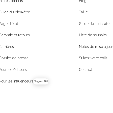
Professionnels
Blog
Entreprises
Aide
Guide du bien-être
Taille
Guide du bien-être
Taille
Page d'état
Guide de l'utilisateur
Page d'état
Guide de l'utilisateur
Garantie et retours
Liste de souhaits
Garantie et retours
Liste de souhaits
Carrières
Notes de mise à jou
Carrières
Notes de mise à jou
Dossier de presse
Suivez votre colis
Dossier de presse
Suivez votre colis
Pour les éditeurs
Contact
Pour les éditeurs
Contact
Pour les influenceurs
Gagnez 8%
Pour les influenceurs