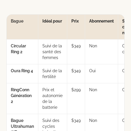
Bague
Idéal pour
Prix
Abonnement
Suiv
cycl
men
Circular
Suivi de la
$349
Non
Oui 
Ring 2
santé des
coac
femmes
Oura Ring 4
Suivi de la
$349
Oui
Oui
fertilité
RingConn
Prix et
$299
Non
Oui
Génération
autonomie
2
de la
batterie
Bague
Suivi des
$349
Non
Oui
Ultrahuman
cycles