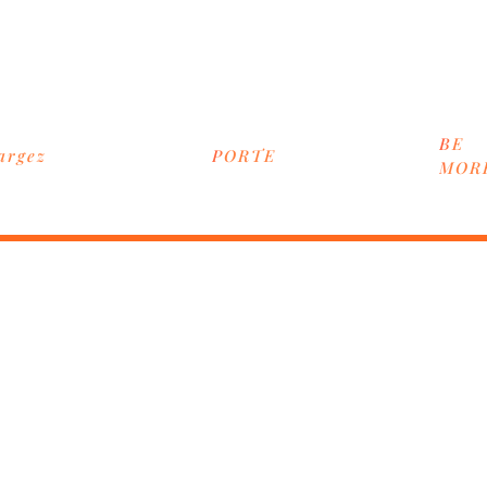
BE
argez
PORTE
MOR